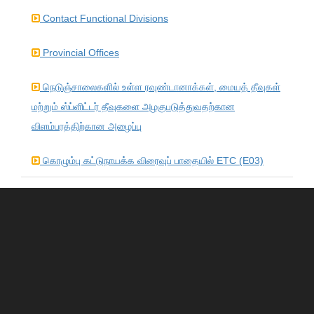
Contact Functional Divisions
Provincial Offices
நெடுஞ்சாலைகளில் உள்ள ரவுண்டானாக்கள், மையத் தீவுகள்
மற்றும் ஸ்ப்ளிட்டர் தீவுகளை அழகுபடுத்துவதற்கான
விளம்பரத்திற்கான அழைப்பு
கொழும்பு கட்டுநாயக்க விரைவுப் பாதையில் ETC (E03)