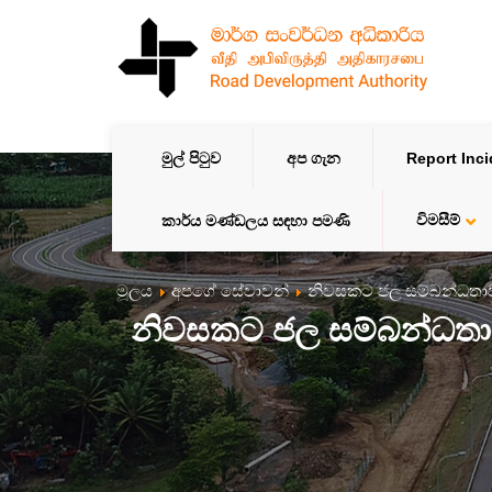
මුල් පිටුව
අප ගැන
Report Inc
විමසීම්
කාර්ය මණ්ඩලය සඳහා පමණි
මූලය
අපගේ සේවාවන්
නිවසකට ජල සම්බන්ධතාව
නිවසකට ජල සම්බන්ධතාව 