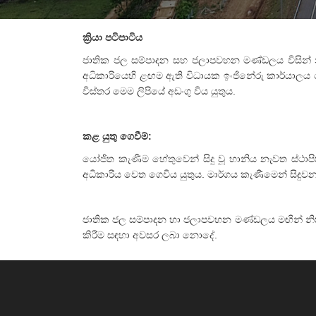
ක්‍රියා පටිපාටිය
ජාතික ජල සම්පාදන සහ ජලාපවහන මණ්ඩලය විසින් නි
අධිකාරියෙහි ළඟම ඇති විධායක ඉංජිනේරු කාර්යාලය වෙ
විස්තර මෙම ලිපියේ අඩංගු විය යුතුය.
කළ යුතු ගෙවීම්:
යෝජිත කැණීම හේතුවෙන් සිදු වූ හානිය නැවත ස්ථාප
අධිකාරිය වෙත ගෙවිය යුතුය. මාර්ගය කැණීමෙන් සිදුව
ජාතික ජල සම්පාදන හා ජලාපවහන මණ්ඩලය මඟින් නිකුත්
කිරීම සඳහා අවසර ලබා නොදේ.