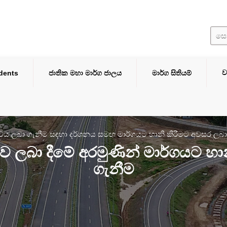
ව
idents
ජාතික මහා මාර්ග ජාලය
මාර්ග සිතියම්
ය ලබා ගැනීම සඳහා දර්ශනය සමඟ මාර්ගයට හානි කිරීමට අවසර ලබා
ලබා දීමේ අරමුණින් මාර්ගයට හාන
ගැනීම