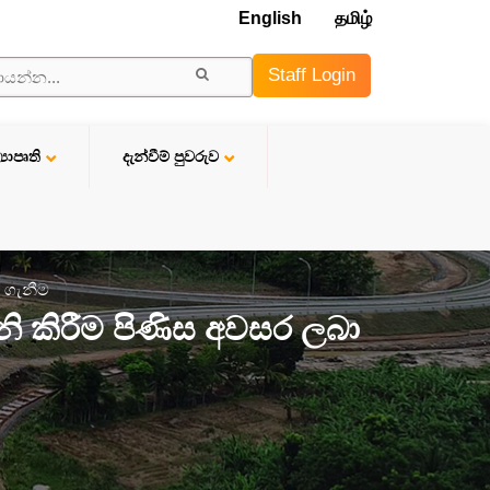
English
தமிழ்
Staff Login
්‍යාපෘති
දැන්වීම් පුවරුව
 ගැනීම
ි කිරීම පිණිස අවසර ලබා