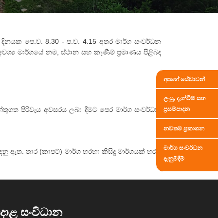
ිනයක පෙ.ව. 8.30 - ප.ව. 4.15 අතර මාර්ග සංවර්ධන
ශ්‍ය මාර්ගයේ නම, ස්ථාන සහ කැණීම් ප්‍රමාණය පිළිබඳ
අපගේ සේවාවන්
ලංසු, දැන්වීම් සහ
ප්‍රසම්පාදන
්තුගත පිරිවැය අවසරය ලබා දීමට පෙර මාර්ග සංවර්ධන
නවතම ප්‍රකාශන
මාර්ග සංවර්ධන
 ඇත. තාර (කාපට්) මාර්ග හරහා කිසිදු මාර්ගයක් හරස්
දැනුම්දීම්
දාළ සංවිධාන