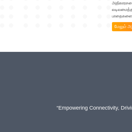
அதிகாரசபை
வடிவமைத்த
பாதைகளை அக
மேலும் 
“Empowering Connectivity, Driv