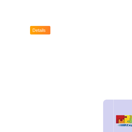
Currently available details of ongoing Projects...
Details