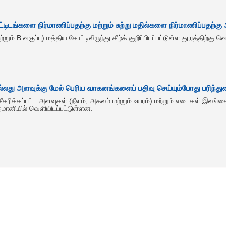
டிடங்களை நிர்மாணிப்பதற்கு மற்றும் சுற்று மதில்களை நிர்மாணிப்பதற்க
ும் B வகுப்பு) மத்திய கோட்டிலிருந்து கீழ்க் குறிப்பிடப்பட்டுள்ள தூரத்திற்கு 
லது அளவுக்கு மேல் பெரிய வாகனங்களைப் பதிவு செய்யும்போது பரிந்து
கரிக்கப்பட்ட அளவுகள் (நீளம், அகலம் மற்றும் உயரம்) மற்றும் எடைகள் இலங
தமானியில் வெளியிடப்பட்டுள்ளன.
Ongoing Projects