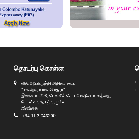
தொடர்பு கொள்ள
த
வீதி அபிவிருத்தி அதிகாரசபை
"மகநெகும மகாமெதுரா"
இலக்கம்: 216, டென்சில் கொப்பேகடுவ மாவத்தை,
கொஸ்வத்த, பத்தரமுல்ல
இலங்கை
+94 11 2 046200