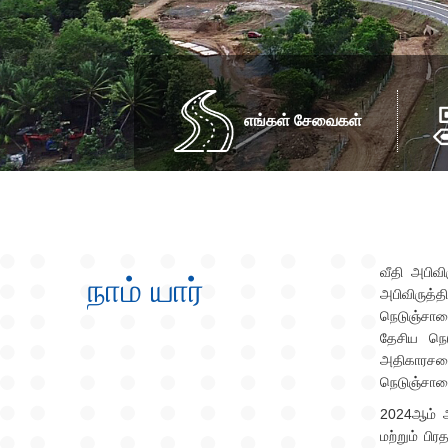
எங்கள் சேவைகள்
வீதி அபிவ
நாம் யார்
அபிவிருத்
நெடுஞ்சால
தேசிய நெட
அதிகாரசபை
நெடுஞ்சாலை
2024ஆம் ஆ
மற்றும் பி