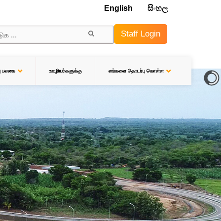
English
සිංහල
Staff Login
ஊழியர்களுக்கு
பு பலகை
எங்களை தொடர்பு கொள்ள