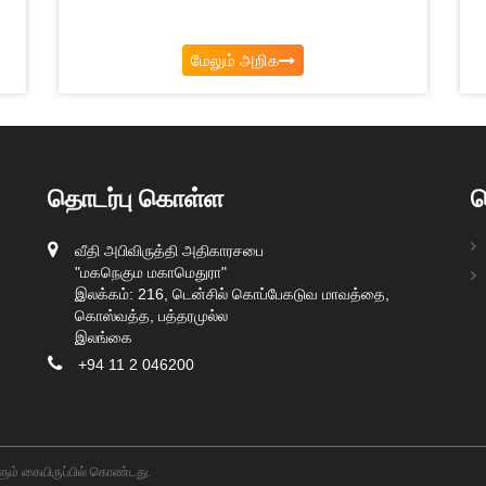
மேலும் அறிக
தொடர்பு கொள்ள
த
வீதி அபிவிருத்தி அதிகாரசபை
"மகநெகும மகாமெதுரா"
இலக்கம்: 216, டென்சில் கொப்பேகடுவ மாவத்தை,
கொஸ்வத்த, பத்தரமுல்ல
இலங்கை
+94 11 2 046200
ும் கையிருப்பில் கொண்டது.