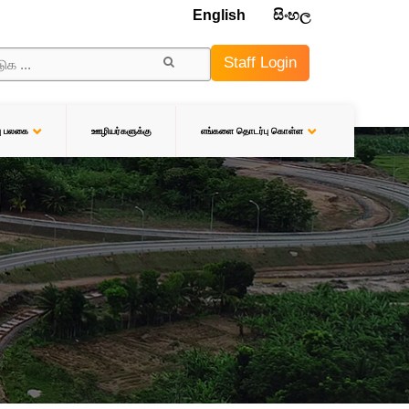
English
සිංහල
Staff Login
ஊழியர்களுக்கு
பு பலகை
எங்களை தொடர்பு கொள்ள