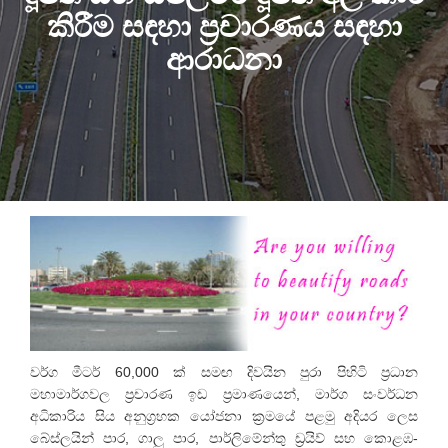
කිරීම සඳහා ප්‍රචාරණය සඳහා
ආරාධනා
වර්ග මීටර් 60,000 ක් සමඟ දිවයින පුරා පිහිටි ප්‍රධාන
මහාමාර්ගවල ප්‍රචාරණ ඉඩ ප්‍රමාණයෙන්, මාර්ග සංවර්ධන
අධිකාරිය සිය අනුග්‍රහක යෝජනා ක්‍රමයේ පළමු අදියර ලෙස
බේස්ලයින් පාර, ගාලු පාර, පාර්ලිමේන්තු ඩ්‍රයිව් සහ කොළඹ-