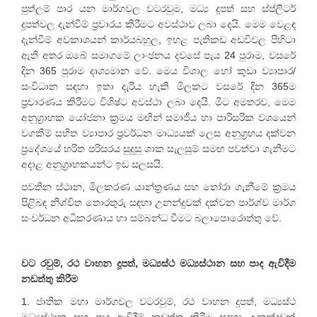
පුත්ලම් පාර යන මාර්ගවල වටරවුම, මධ්‍ය දූපත් සහ ස්ප්ලිටර්
දූපත්වල දැන්වීම් ප්‍රචාරය කිරීමට අවස්ථාව ලබා දෙයි. මෙම වෙළඳ
දැන්වීම් අවකාශයන් කාර්යබහුල, ඉහළ පැතිකඩ අඩවිවල පිහිටා
ඇති අතර ඔබේ සමාගමේ ලාංඡනය දවසේ පැය 24 පුරාම, වසරේ
දින 365 පුරාම දෘශ්‍යමාන වේ. මෙය විශාල හෝ කුඩා ව්‍යාපාර/
සංවිධාන සඳහා ඉතා දැරිය හැකි මිලකට වසරේ දින 365ම
ප්‍රචාරණය කිරීමට විශිෂ්ට අවස්ථා ලබා දෙයි. මීට අමතරව, මෙම
අනුග්‍රාහක යෝජනා ක්‍රමය මඟින් සමාජීය හා පාරිසරික වශයෙන්
වගකීම් සහිත ව්‍යාපාර ප්‍රවර්ධන මාධ්‍යයක් ලෙස අනුග්‍රහය දක්වන
ප්‍රදේශයේ හරිත පරිසරය සුදුසු ශාක සැලසුම් සමඟ පවත්වා ගැනීමට
අදාළ අනුග්‍රාහකයන්ට ඉඩ සලසයි.
පවතින ස්ථාන, මිලකරණ යාන්ත්‍රණය සහ තෝරා ගැනීමේ ක්‍රමය
පිළිබඳ නිශ්චිත තොරතුරු සඳහා උනන්දුවක් දක්වන පාර්ශ්ව මාර්ග
සංවර්ධන අධිකරණාය හා සම්බන්ධ වීමට බලාපොරොත්තු වේ.
වට රවුම්, රථ වාහන දූපත්, මධ්‍යස්ථ මධ්‍යස්ථාන සහ පාද ඇවිදීම
නඩත්තු කිරීම
1. ජාතික මහා මාර්ගවල වටරවුම්, රථ වාහන දූපත්, මධ්‍යස්ථ