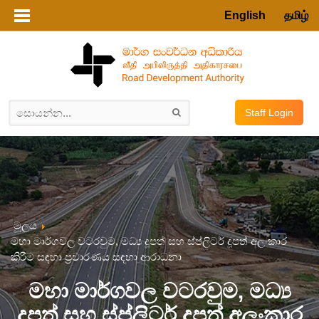
English
தமிழ்
Staff Login
මූලය
මහා මාර්ගවල වටරවුම, මධ්‍ය දූපත් සහ ස්ප්ලිටර් දූපත් අලංකාර
කිරීම සඳහා ප්‍රචාරණය සඳහා ආරාධනා
මහා මාර්ගවල වටරවුම, මධ්‍ය
දූපත් සහ ස්ප්ලිටර් දූපත් අලංකාර