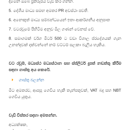
දීමෙන් ඔබේ ප්‍රතිරූපය වැඩි කර ගන්න.
5. දේශීය මාධ්‍ය සමඟ අමතර PR අවස්ථා පවතී.
6. අනෙකුත් මාධ්‍ය සම්බන්ධයෙන් ඉතා ආකර්ශනීය අනුපාත
7. වටරවුමේ පිහිටීම අනුව මිල ගණන් වෙනස් වේ.
8. සමාගමක් වර්ග මීටර් 500 ට වඩා විශාල ප්රදේශයක් ගැන
උනන්දුවක් දක්වන්නේ නම් වට්ටම් සලකා බැලිය හැකිය.
වට රවුම්, මධ්‍යස්ථ මධ්‍යස්ථාන සහ ස්ප්ලිටර් දූපත් නඩත්තු කිරීම
සඳහා ගාස්තු අය කෙරේ.
ගාස්තු බලන්න
මීට අමතරව, ආපසු ගෙවිය හැකි තැන්පතුවක්, VAT බදු සහ NBT
ගෙවිය යුතුය.
වැඩි විස්තර සඳහා අමතන්න.
අධ්‍යක්ෂක,