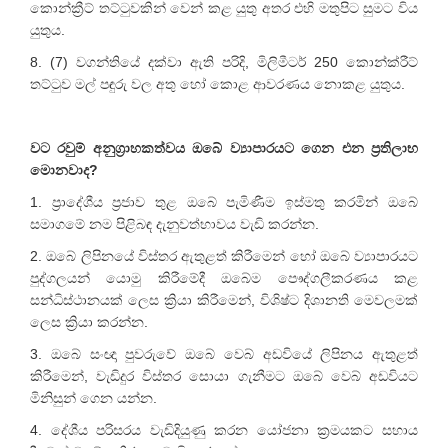
කොන්ක්‍රීට් තට්ටුවකින් වෙන් කළ යුතු අතර එහි මතුපිට සුමට විය
යුතුය.
8. (7) වගන්තියේ දක්වා ඇති පරිදි, මිලිමීටර් 250 කොන්ක්රීට්
තට්ටුව මල් පඳුරු වල අතු හෝ කොළ ආවරණය නොකළ යුතුය.
වට රවුම් අනුග්‍රාහකත්වය ඔබේ ව්‍යාපාරයට ගෙන එන ප්‍රතිලාභ
මොනවාද?
1. ප්‍රාදේශීය ප්‍රජාව තුළ ඔබේ පැමිණීම ඉස්මතු කරමින් ඔබේ
සමාගමේ නම පිළිබඳ දැනුවත්භාවය වැඩි කරන්න.
2. ඔබේ ලිපිනයේ විස්තර ඇතුළත් කිරීමෙන් හෝ ඔබේ ව්‍යාපාරයට
පුද්ගලයන් යොමු කිරීමේදී ඔබේම පෞද්ගලීකරණය කළ
සන්ධිස්ථානයක් ලෙස ක්‍රියා කිරීමෙන්, විශිෂ්ට දිශානති මෙවලමක්
ලෙස ක්‍රියා කරන්න.
3. ඔබේ සංඥා පුවරුවේ ඔබේ වෙබ් අඩවියේ ලිපිනය ඇතුළත්
කිරීමෙන්, වැඩිදුර විස්තර සොයා ගැනීමට ඔබේ වෙබ් අඩවියට
මිනිසුන් ගෙන යන්න.
4. දේශීය පරිසරය වැඩිදියුණු කරන යෝජනා ක්‍රමයකට සහාය