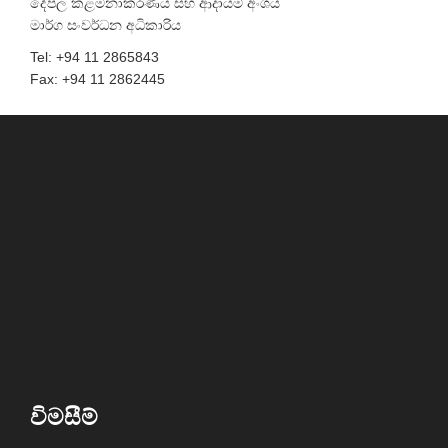
දේපල කළමනාකරණය සහ ආදායම් අංශය
මාර්ග සංවර්ධන අධිකාරිය
Tel: +94 11 2865843
Fax: +94 11 2862445
විමසීම්