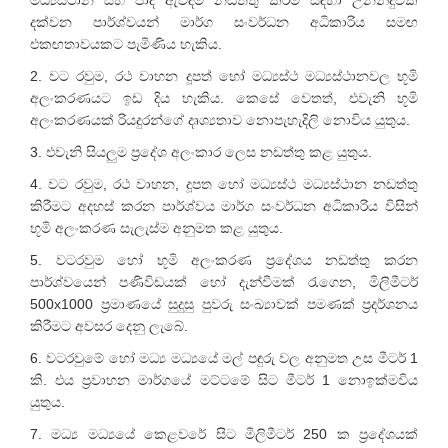
මධ්‍යස්ථාන සහ පාද ඇවිදීම් නඩත්තු කිරීම සඳහා උනන්දුවක්
දක්වන පාර්ශ්වයන් මාර්ග සංවර්ධන අධිකාරිය සමඟ
එකඟතාවයකට පැමිණිය හැකිය.
2. වට රවුම, රථ වාහන දූපත් හෝ මධ්‍යස්ථ මධ්‍යස්ථානවල භූමි
අලංකරණයට ඉඩ දිය හැකිය. කෙසේ වෙතත්, එවැනි භූමි
අලංකරණයක් රියදුරන්ගේ දෘශ්‍යතාව නොපැහැදිලි නොවිය යුතුය.
3. එවැනි සියලුම ප්‍රදේශ අලංකාර ලෙස නඩත්තු කළ යුතුය.
4. වට රවුම, රථ වාහන, දූපත හෝ මධ්‍යස්ථ මධ්‍යස්ථාන නඩත්තු
කිරීමට අදහස් කරන පාර්ශ්වය මාර්ග සංවර්ධන අධිකාරිය විසින්
භූමි අලංකරණ සැලැස්ම අනුමත කළ යුතුය.
5. වටරවුම හෝ භූමි අලංකරණ ප්‍රදේශය නඩත්තු කරන
පාර්ශ්වයෙන් පණිවිඩයක් හෝ දැන්වීමක් රැගෙන, මිලිමීටර්
500x1000 ප්‍රමාණයේ සුදුසු පුවරු සංඛ්‍යාවක් පමණක් ප්‍රදර්ශනය
කිරීමට අවසර දෙනු ලැබේ.
6. වටරවුමේ හෝ මධ්‍ය මධ්‍යයේ මල් පඳුරු වල අනුමත උස මීටර් 1
කි. එය ප්‍රවාහන මාර්ගයේ මට්ටමේ සිට මීටර් 1 නොඉක්මවිය
යුතුය.
7. මධ්‍ය මධ්‍යයේ කෙළවරේ සිට මිලිමීටර් 250 ක ප්‍රදේශයක්