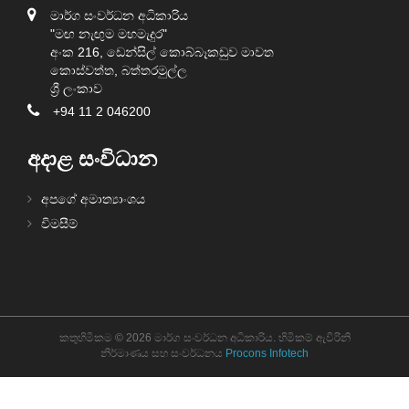
මාර්ග සංවර්ධන අධිකාරිය
"මඟ නැඟුම මහමැදුර"
අංක 216, ඩෙන්සිල් කොබ්බෑකඩුව මාවත
කොස්වත්ත, බත්තරමුල්ල
ශ්‍රී ලංකාව
+94 11 2 046200
අදාළ සංවිධාන
අපගේ අමාත්‍යාංශය
විමසීම්
කතුහිමිකම © 2026 මාර්ග සංවර්ධන අධිකාරිය. හිමිකම් ඇවිරිනි
නිර්මාණය සහ සංවර්ධනය
Procons Infotech